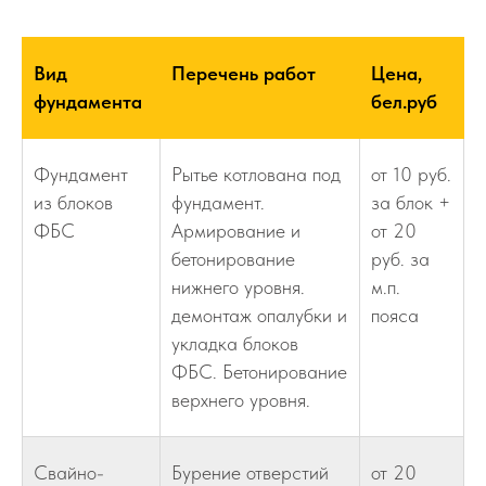
Вид
Перечень работ
Цена,
фундамента
бел.руб
Фундамент
Рытье котлована под
от 10 руб.
из блоков
фундамент.
за блок +
ФБС
Армирование и
от 20
бетонирование
руб. за
нижнего уровня.
м.п.
демонтаж опалубки и
пояса
укладка блоков
ФБС. Бетонирование
верхнего уровня.
Свайно-
Бурение отверстий
от 20