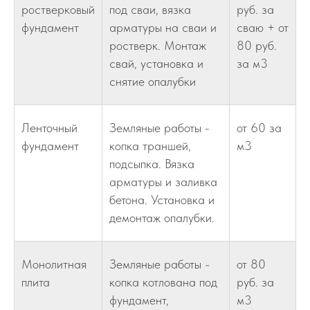
ростверковый
под сваи, вязка
руб. за
фундамент
арматуры на сваи и
сваю + от
ростверк. Монтаж
80 руб.
свай, установка и
за м3
снятие опалубки
Ленточный
Земляные работы -
от 60 за
фундамент
копка траншей,
м3
подсыпка. Вязка
арматуры и заливка
бетона. Установка и
демонтаж опалубки.
Монолитная
Земляные работы -
от 80
плита
копка котлована под
руб. за
фундамент,
м3