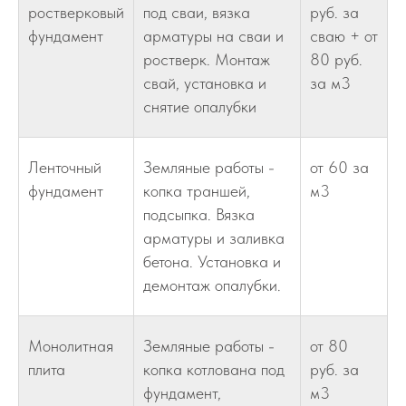
ростверковый
под сваи, вязка
руб. за
фундамент
арматуры на сваи и
сваю + от
ростверк. Монтаж
80 руб.
свай, установка и
за м3
снятие опалубки
Ленточный
Земляные работы -
от 60 за
фундамент
копка траншей,
м3
подсыпка. Вязка
арматуры и заливка
бетона. Установка и
демонтаж опалубки.
Монолитная
Земляные работы -
от 80
плита
копка котлована под
руб. за
фундамент,
м3