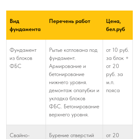
Вид
Перечень работ
Цена,
фундамента
бел.руб
Фундамент
Рытье котлована под
от 10 руб.
из блоков
фундамент.
за блок +
ФБС
Армирование и
от 20
бетонирование
руб. за
нижнего уровня.
м.п.
демонтаж опалубки и
пояса
укладка блоков
ФБС. Бетонирование
верхнего уровня.
Свайно-
Бурение отверстий
от 20